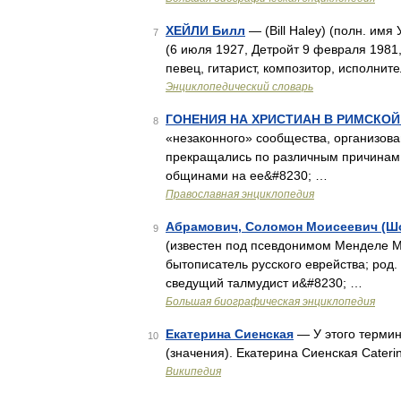
ХЕЙЛИ Билл
— (Bill Haley) (полн. имя 
7
(6 июля 1927, Детройт 9 февраля 1981
певец, гитарист, композитор, исполнит
Энциклопедический словарь
ГОНЕНИЯ НА ХРИСТИАН В РИМСКО
8
«незаконного» сообщества, организова
прекращались по различным причинам.
общинами на ее&#8230; …
Православная энциклопедия
Абрамович, Соломон Моисеевич (Ш
9
(известен под псевдонимом Менделе M
бытописатель русского еврейства; род. 
сведущий талмудист и&#8230; …
Большая биографическая энциклопедия
Екатерина Сиенская
— У этого термин
10
(значения). Екатерина Сиенская Cateri
Википедия