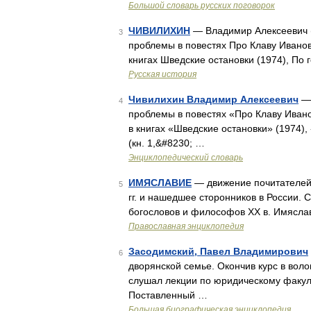
Большой словарь русских поговорок
ЧИВИЛИХИН
— Владимир Алексеевич (
3
проблемы в повестях Про Клаву Иванову
книгах Шведские остановки (1974), По 
Русская история
Чивилихин Владимир Алексеевич
— 
4
проблемы в повестях «Про Клаву Ивано
в книгах «Шведские остановки» (1974),
(кн. 1,&#8230; …
Энциклопедический словарь
ИМЯСЛАВИЕ
— движение почитателей 
5
гг. и нашедшее сторонников в России. 
богословов и философов XX в. Имясла
Православная энциклопедия
Засодимский, Павел Владимирович
6
дворянской семье. Окончив курс в воло
слушал лекции по юридическому факул
Поставленный …
Большая биографическая энциклопедия