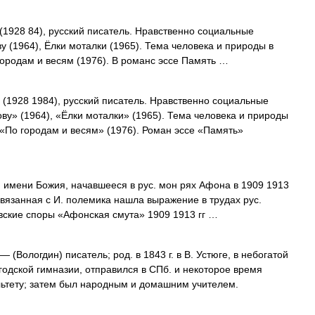
1928 84), русский писатель. Нравственно социальные
 (1964), Ёлки моталки (1965). Тема человека и природы в
городам и весям (1976). В романс эссе Память …
(1928 1984), русский писатель. Нравственно социальные
ву» (1964), «Ёлки моталки» (1965). Тема человека и природы
 «По городам и весям» (1976). Роман эссе «Память»
имени Божия, начавшееся в рус. мон рях Афона в 1909 1913
Связанная с И. полемика нашла выражение в трудах рус.
вские споры «Афонская смута» 1909 1913 гг …
— (Вологдин) писатель; род. в 1843 г. в В. Устюге, в небогатой
годской гимназии, отправился в СПб. и некоторое время
ьтету; затем был народным и домашним учителем.