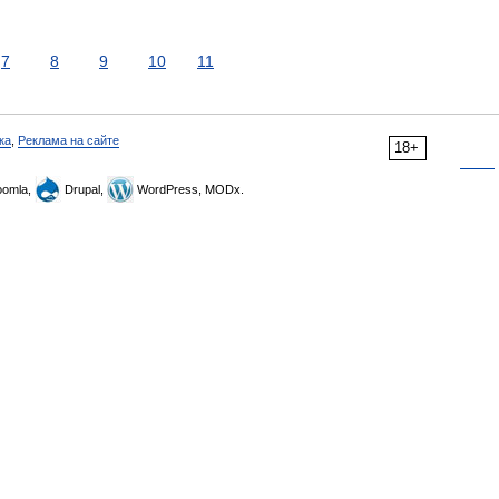
7
8
9
10
11
ка
,
Реклама на сайте
18+
omla,
Drupal,
WordPress, MODx.