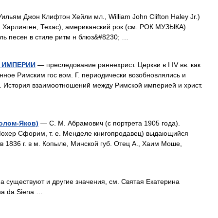
Уильям Джон Клифтон Хейли мл., William John Clifton Haley Jr.)
, Харлинген, Техас), американский рок (см. РОК МУЗЫКА)
ель песен в стиле ритм н блюз&#8230; …
Й ИМПЕРИИ
— преследование раннехрист. Церкви в I IV вв. как
нное Римским гос вом. Г. периодически возобновлялись и
 История взаимоотношений между Римской империей и христ.
олом-Яков)
— С. М. Абрамович (с портрета 1905 года).
oхер Сфорим, т. е. Менделе книгопродавец) выдающийся
в 1836 г. в м. Копыле, Минской губ. Отец A., Хaим Моше,
а существуют и другие значения, см. Святая Екатерина
na da Siena …