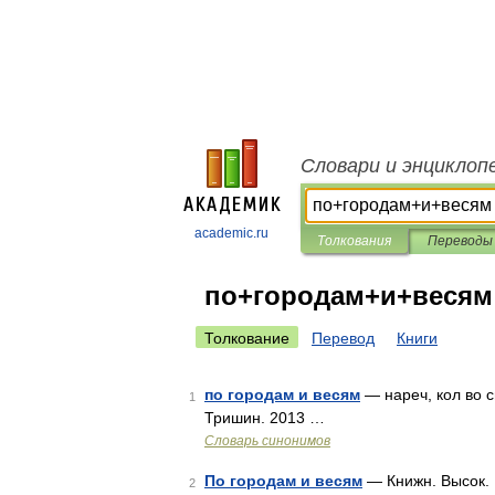
Словари и энциклоп
academic.ru
Толкования
Переводы
по+городам+и+весям
Толкование
Перевод
Книги
по городам и весям
— нареч, кол во с
1
Тришин. 2013 …
Словарь синонимов
По городам и весям
— Книжн. Высок. 
2