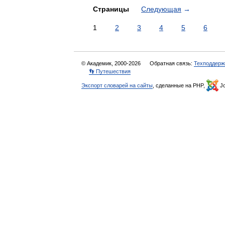
Страницы
Следующая
→
1
2
3
4
5
6
© Академик, 2000-2026
Обратная связь:
Техподдерж
👣 Путешествия
Экспорт словарей на сайты
, сделанные на PHP,
Jo